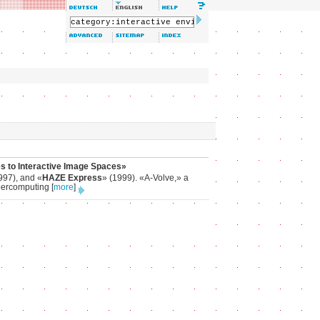
s to Interactive Image Spaces»
997), and «
HAZE Express
» (1999). «A-Volve,» a
Supercomputing
[
more
]