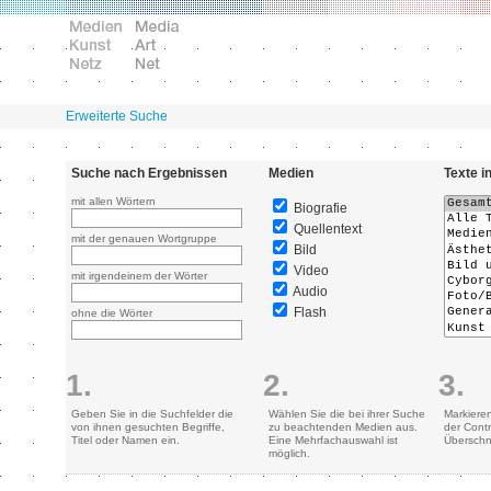
Erweiterte Suche
Suche nach Ergebnissen
Medien
Texte i
mit allen Wörtern
Biografie
Quellentext
mit der genauen Wortgruppe
Bild
Video
mit irgendeinem der Wörter
Audio
Flash
ohne die Wörter
1.
2.
3.
Geben Sie in die Suchfelder die
Wählen Sie die bei ihrer Suche
Markiere
von ihnen gesuchten Begriffe,
zu beachtenden Medien aus.
der Contr
Titel oder Namen ein.
Eine Mehrfachauswahl ist
Überschn
möglich.