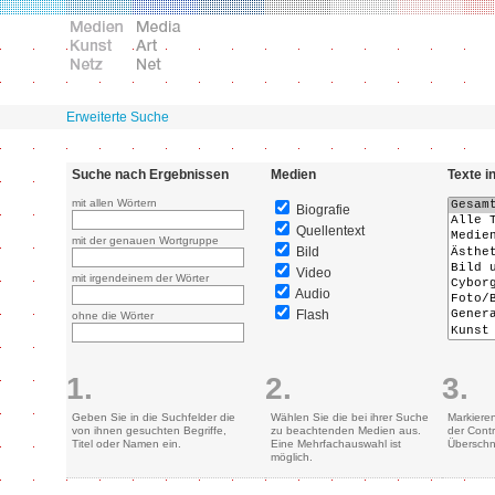
Erweiterte Suche
Suche nach Ergebnissen
Medien
Texte i
mit allen Wörtern
Biografie
Quellentext
mit der genauen Wortgruppe
Bild
Video
mit irgendeinem der Wörter
Audio
Flash
ohne die Wörter
1.
2.
3.
Geben Sie in die Suchfelder die
Wählen Sie die bei ihrer Suche
Markiere
von ihnen gesuchten Begriffe,
zu beachtenden Medien aus.
der Contr
Titel oder Namen ein.
Eine Mehrfachauswahl ist
Überschn
möglich.