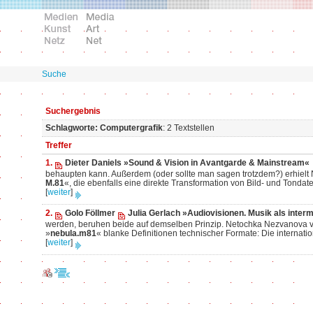
Suche
Suchergebnis
Schlagworte: Computergrafik
: 2 Textstellen
Treffer
1.
Dieter Daniels »Sound & Vision in Avantgarde & Mainstream«
behaupten kann. Außerdem (oder sollte man sagen trotzdem?) erhiel
M.81
«, die ebenfalls eine direkte Transformation von Bild- und Tonda
[
weiter
]
2.
Golo Föllmer
Julia Gerlach »Audiovisionen. Musik als inter
werden, beruhen beide auf demselben Prinzip. Netochka Nezvanova ve
»
nebula.m81
« blanke Definitionen technischer Formate: Die internati
[
weiter
]