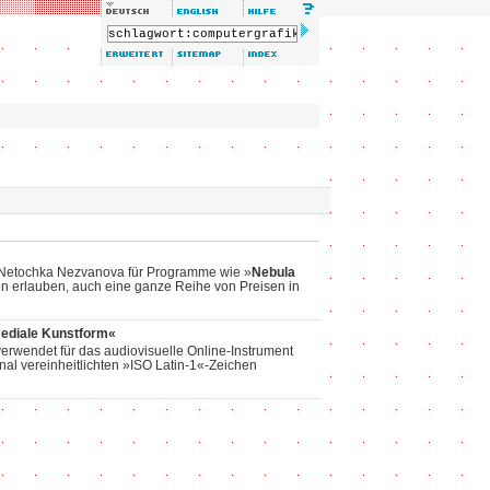
t Netochka Nezvanova für Programme wie »
Nebula
ten erlauben, auch eine ganze Reihe von Preisen in
mediale Kunstform«
rwendet für das audiovisuelle Online-Instrument
onal vereinheitlichten »ISO Latin-1«-Zeichen