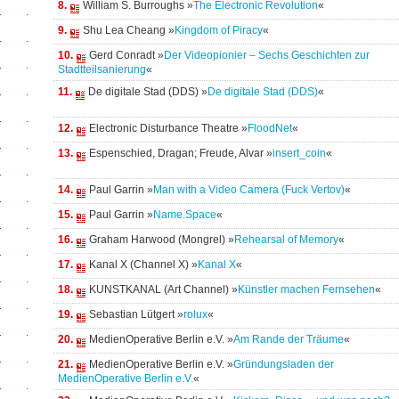
8.
William S. Burroughs »
The Electronic Revolution
«
9.
Shu Lea Cheang »
Kingdom of Piracy
«
10.
Gerd Conradt »
Der Videopionier – Sechs Geschichten zur
Stadtteilsanierung
«
11.
De digitale Stad (DDS) »
De digitale Stad (DDS)
«
12.
Electronic Disturbance Theatre »
FloodNet
«
13.
Espenschied, Dragan; Freude, Alvar »
insert_coin
«
14.
Paul Garrin »
Man with a Video Camera (Fuck Vertov)
«
15.
Paul Garrin »
Name.Space
«
16.
Graham Harwood (Mongrel) »
Rehearsal of Memory
«
17.
Kanal X (Channel X) »
Kanal X
«
18.
KUNSTKANAL (Art Channel) »
Künstler machen Fernsehen
«
19.
Sebastian Lütgert »
rolux
«
20.
MedienOperative Berlin e.V. »
Am Rande der Träume
«
21.
MedienOperative Berlin e.V. »
Gründungsladen der
MedienOperative Berlin e.V.
«