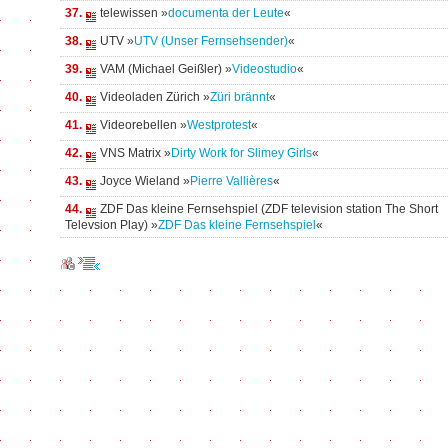
37.
telewissen »
documenta der Leute
«
38.
UTV »
UTV (Unser Fernsehsender)
«
39.
VAM (Michael Geißler) »
Videostudio
«
40.
Videoladen Zürich »
Züri brännt
«
41.
Videorebellen »
Westprotest
«
42.
VNS Matrix »
Dirty Work for Slimey Girls
«
43.
Joyce Wieland »
Pierre Vallières
«
44.
ZDF Das kleine Fernsehspiel (ZDF television station The Short
Televsion Play) »
ZDF Das kleine Fernsehspiel
«