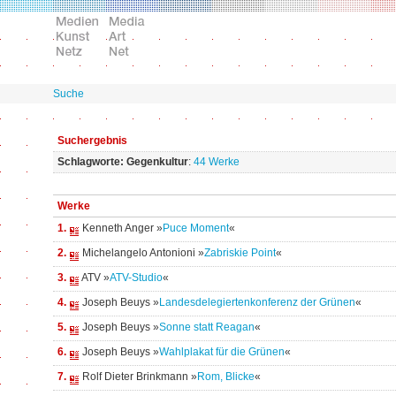
Suche
Suchergebnis
Schlagworte: Gegenkultur
:
44 Werke
Werke
1.
Kenneth Anger »
Puce Moment
«
2.
Michelangelo Antonioni »
Zabriskie Point
«
3.
ATV »
ATV-Studio
«
4.
Joseph Beuys »
Landesdelegiertenkonferenz der Grünen
«
5.
Joseph Beuys »
Sonne statt Reagan
«
6.
Joseph Beuys »
Wahlplakat für die Grünen
«
7.
Rolf Dieter Brinkmann »
Rom, Blicke
«