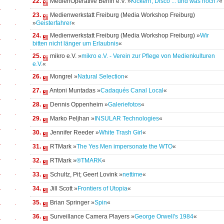
22.
MedienOperative Berlin e.V. »
Kickern, Disco ... und was noch?
«
23.
Medienwerkstatt Freiburg (Media Workshop Freiburg)
»
Geisterfahrer
«
24.
Medienwerkstatt Freiburg (Media Workshop Freiburg) »
Wir
bitten nicht länger um Erlaubnis
«
25.
mikro e.V. »
mikro e.V. - Verein zur Pflege von Medienkulturen
e.V.
«
26.
Mongrel »
Natural Selection
«
27.
Antoni Muntadas »
Cadaqués Canal Local
«
28.
Dennis Oppenheim »
Galeriefotos
«
29.
Marko Peljhan »
INSULAR Technologies
«
30.
Jennifer Reeder »
White Trash Girl
«
31.
RTMark »
The Yes Men impersonate the WTO
«
32.
RTMark »
®TMARK
«
33.
Schultz, Pit; Geert Lovink »
nettime
«
34.
Jill Scott »
Frontiers of Utopia
«
35.
Brian Springer »
Spin
«
36.
Surveillance Camera Players »
George Orwell's 1984
«