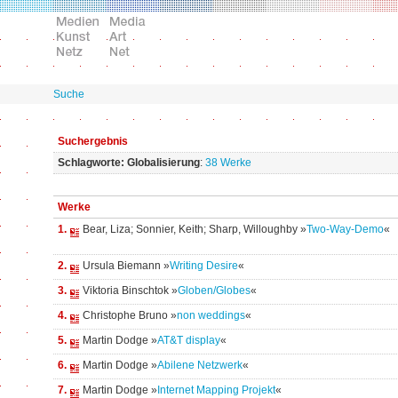
Suche
Suchergebnis
Schlagworte: Globalisierung
:
38 Werke
Werke
1.
Bear, Liza; Sonnier, Keith; Sharp, Willoughby »
Two-Way-Demo
«
2.
Ursula Biemann »
Writing Desire
«
3.
Viktoria Binschtok »
Globen/Globes
«
4.
Christophe Bruno »
non weddings
«
5.
Martin Dodge »
AT&T display
«
6.
Martin Dodge »
Abilene Netzwerk
«
7.
Martin Dodge »
Internet Mapping Projekt
«