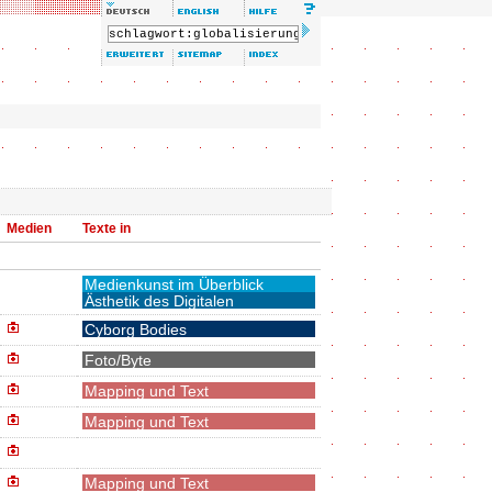
Medien
Texte in
Medienkunst im Überblick
Ästhetik des Digitalen
Cyborg Bodies
Foto/Byte
Mapping und Text
Mapping und Text
Mapping und Text