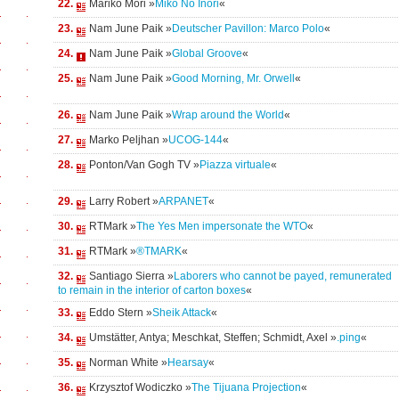
22.
Mariko Mori »
Miko No Inori
«
23.
Nam June Paik »
Deutscher Pavillon: Marco Polo
«
24.
Nam June Paik »
Global Groove
«
25.
Nam June Paik »
Good Morning, Mr. Orwell
«
26.
Nam June Paik »
Wrap around the World
«
27.
Marko Peljhan »
UCOG-144
«
28.
Ponton/Van Gogh TV »
Piazza virtuale
«
29.
Larry Robert »
ARPANET
«
30.
RTMark »
The Yes Men impersonate the WTO
«
31.
RTMark »
®TMARK
«
32.
Santiago Sierra »
Laborers who cannot be payed, remunerated
to remain in the interior of carton boxes
«
33.
Eddo Stern »
Sheik Attack
«
34.
Umstätter, Antya; Meschkat, Steffen; Schmidt, Axel »
.ping
«
35.
Norman White »
Hearsay
«
36.
Krzysztof Wodiczko »
The Tijuana Projection
«