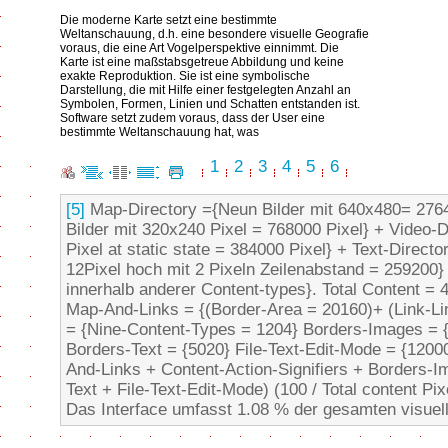
Die moderne Karte setzt eine bestimmte
Weltanschauung, d.h. eine besondere visuelle Geografie
voraus, die eine Art Vogelperspektive einnimmt. Die
Karte ist eine maßstabsgetreue Abbildung und keine
exakte Reproduktion. Sie ist eine symbolische
Darstellung, die mit Hilfe einer festgelegten Anzahl an
Symbolen, Formen, Linien und Schatten entstanden ist.
Software setzt zudem voraus, dass der User eine
bestimmte Weltanschauung hat, was
1
2
3
4
5
6
[5]
Map-Directory ={Neun Bilder mit 640x480= 2764
Bilder mit 320x240 Pixel = 768000 Pixel} + Video-
Pixel at static state = 384000 Pixel} + Text-Direct
12Pixel hoch mit 2 Pixeln Zeilenabstand = 259200} 
innerhalb anderer Content-types}. Total Content = 4
Map-And-Links = {(Border-Area = 20160)+ (Link-Lin
= {Nine-Content-Types = 1204} Borders-Images = 
Borders-Text = {5020} File-Text-Edit-Mode = {12000
And-Links + Content-Action-Signifiers + Borders-
Text + File-Text-Edit-Mode) (100 / Total content Pixe
Das Interface umfasst 1.08 % der gesamten visuel