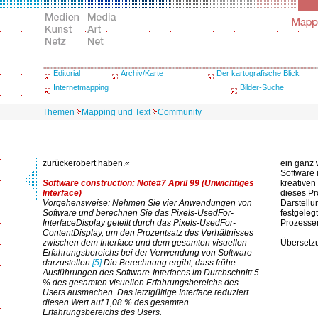
Editorial
Archiv/Karte
Der kartografische Blick
Internetmapping
Bilder-Suche
Themen
Mapping und Text
Community
zurückerobert haben.«
ein ganz 
Software 
Software construction: Note#7 April 99 (Unwichtiges
kreativen
Interface)
dieses Pr
Vorgehensweise: Nehmen Sie vier Anwendungen von
Darstellu
Software und berechnen Sie das Pixels-UsedFor-
festgeleg
InterfaceDisplay geteilt durch das Pixels-UsedFor-
Prozesse
ContentDisplay, um den Prozentsatz des Verhältnisses
zwischen dem Interface und dem gesamten visuellen
Übersetzu
Erfahrungsbereichs bei der Verwendung von Software
darzustellen.
[5]
Die Berechnung ergibt, dass frühe
Ausführungen des Software-Interfaces im Durchschnitt 5
% des gesamten visuellen Erfahrungsbereichs des
Users ausmachen. Das letztgültige Interface reduziert
diesen Wert auf 1,08 % des gesamten
Erfahrungsbereichs des Users.