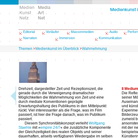
Editorial
Vorläufer
Massenmedien
Audio
Perfo
Narration
Immersion
Kommunikation
Themen
Medienkunst im Überblick
Wahrnehmung
Drehzeit, dargestellter Zeit und Rezeptionszeit, die
II Mediu
gerade durch die Verweigerung dramatischer
Die Refl
Möglichkeiten die Wahrnehmung von Zeit und eine
seiner Mö
durch mediale Konventionen geprägte
Auseinand
Erwartungshaltung des Publikums in den Mittelpunkt
und künst
rückt. Viel interessanter als die Frage, was im Film
Experime
passiert, ist hier die Frage danach, was im Publikum
Bilderzeu
passiert.
zumeist b
Diesem Synchronitätskonzept verleiht
Wolfgang
ansonsten
Staehle
mit »
empire 24/7
« die zusätzliche Komponente
mit der n
der Gleichzeitigkeit des realen Objekts und seiner
beispiels
dauerhaften, allseits verfügbaren Wiedergabe im selben
Künstleri