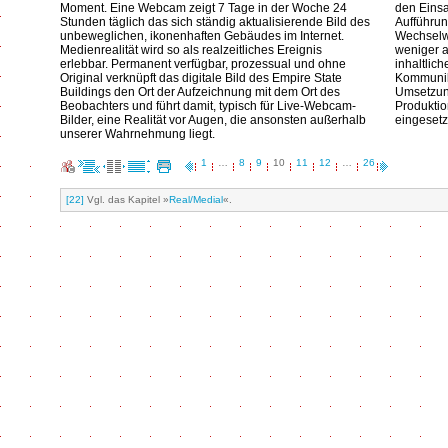
Moment. Eine Webcam zeigt 7 Tage in der Woche 24
den Einsa
Stunden täglich das sich ständig aktualisierende Bild des
Aufführu
unbeweglichen, ikonenhaften Gebäudes im Internet.
Wechselw
Medienrealität wird so als realzeitliches Ereignis
weniger a
erlebbar. Permanent verfügbar, prozessual und ohne
inhaltlic
Original verknüpft das digitale Bild des Empire State
Kommunik
Buildings den Ort der Aufzeichnung mit dem Ort des
Umsetzung
Beobachters und führt damit, typisch für Live-Webcam-
Produktio
Bilder, eine Realität vor Augen, die ansonsten außerhalb
eingesetz
unserer Wahrnehmung liegt.
1
…
8
9
10
11
12
…
26
[22]
Vgl. das Kapitel »
Real/Medial
«.