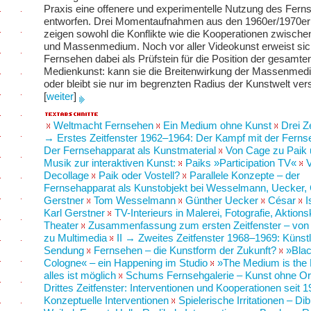
Praxis eine offenere und experimentelle Nutzung des Fern
entworfen. Drei Momentaufnahmen aus den 1960er/1970er
zeigen sowohl die Konflikte wie die Kooperationen zwisch
und Massenmedium. Noch vor aller Videokunst erweist sic
Fernsehen dabei als Prüfstein für die Position der gesamte
Medienkunst: kann sie die Breitenwirkung der Massenmed
oder bleibt sie nur im begrenzten Radius der Kunstwelt ver
[
weiter
]
Weltmacht Fernsehen
Ein Medium ohne Kunst
Drei Z
→ Erstes Zeitfenster 1962–1964: Der Kampf mit der Ferns
Der Fernsehapparat als Kunstmaterial
Von Cage zu Paik 
Musik zur interaktiven Kunst:
Paiks »Participation TV«
V
Decollage
Paik oder Vostell?
Parallele Konzepte – der
Fernsehapparat als Kunstobjekt bei Wesselmann, Uecker, 
Gerstner
Tom Wesselmann
Günther Uecker
César
I
Karl Gerstner
TV-Interieurs in Malerei, Fotografie, Aktion
Theater
Zusammenfassung zum ersten Zeitfenster – von 
zu Multimedia
II → Zweites Zeitfenster 1968–1969: Künst
Sendung
Fernsehen – die Kunstform der Zukunft?
»Bla
Cologne« – ein Happening im Studio
»The Medium is the
alles ist möglich
Schums Fernsehgalerie – Kunst ohne Or
Drittes Zeitfenster: Interventionen und Kooperationen seit 
Konzeptuelle Interventionen
Spielerische Irritationen – Di