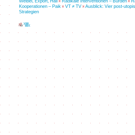
Weibel, Export, Hall
Radikale Interventionen – Burden
R
Kooperationen – Paik
VT ≠ TV
Ausblick: Vier post-utopi
Strategien