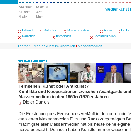
Editorial
Vorläufer
Massenmedien
Audio
Perfo
Narration
Immersion
Kommunikation
Themen
Medienkunst im Überblick
Massenmedien
Fernsehen ­ Kunst oder Antikunst?
Konflikte und Kooperationen zwischen Avantgarde un
Massenmedium in den 1960er/1970er Jahren
Dieter Daniels
Die Entstehung des Fernsehens verläuft in den durch die fe
etablierten Massenmedien Film und Radio vorgeprägten B
mächtigste aller Massenmedien hat bis heute keine eigene
hervorgebracht. Dennoch haben Künstler immer wieder in 