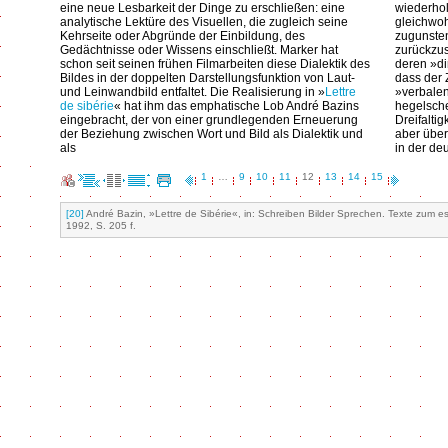
eine neue Lesbarkeit der Dinge zu erschließen: eine
wiederhol
analytische Lektüre des Visuellen, die zugleich seine
gleichwoh
Kehrseite oder Abgründe der Einbildung, des
zugunsten
Gedächtnisse oder Wissens einschließt. Marker hat
zurückzus
schon seit seinen frühen Filmarbeiten diese Dialektik des
deren »di
Bildes in der doppelten Darstellungsfunktion von Laut-
dass der 
und Leinwandbild entfaltet. Die Realisierung in »
Lettre
»verbalen
de sibérie
« hat ihm das emphatische Lob André Bazins
hegelsche
eingebracht, der von einer grundlegenden Erneuerung
Dreifalti
der Beziehung zwischen Wort und Bild als Dialektik und
aber über
als
in der de
1
…
9
10
11
12
13
14
15
[20]
André Bazin, »Lettre de Sibérie«, in: Schreiben Bilder Sprechen. Texte zum essa
1992, S. 205 f.