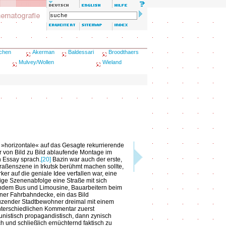
schen
Akerman
Baldessari
Broodthaers
Mulvey/Wollen
Wieland
 »horizontale« auf das Gesagte rekurrierende
ear von Bild zu Bild ablaufende Montage im
n Essay sprach.
[20]
Bazin war auch der erste,
traßenszene in Irkutsk berühmt machen sollte,
ker auf die geniale Idee verfallen war, eine
rige Szenenabfolge eine Straße mit sich
dem Bus und Limousine, Bauarbeitern beim
iner Fahrbahndecke, ein das Bild
uzender Stadtbewohner dreimal mit einem
nterschiedlichen Kommentar zuerst
istisch propagandistisch, dann zynisch
ch und schließlich ernüchternd faktisch zu