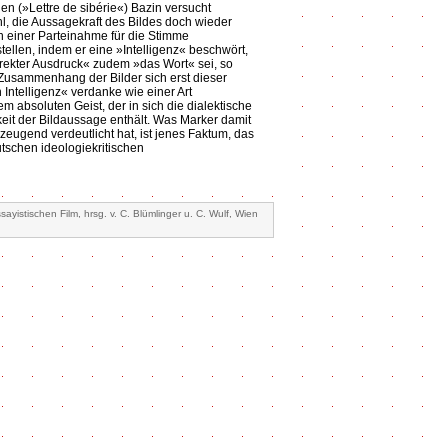
en (»Lettre de sibérie«) Bazin versucht
l, die Aussagekraft des Bildes doch wieder
 einer Parteinahme für die Stimme
tellen, indem er eine »Intelligenz« beschwört,
rekter Ausdruck« zudem »das Wort« sei, so
Zusammenhang der Bilder sich erst dieser
 Intelligenz« verdanke wie einer Art
m absoluten Geist, der in sich die dialektische
gkeit der Bildaussage enthält. Was Marker damit
zeugend verdeutlicht hat, ist jenes Faktum, das
utschen ideologiekritischen
yistischen Film, hrsg. v. C. Blümlinger u. C. Wulf, Wien