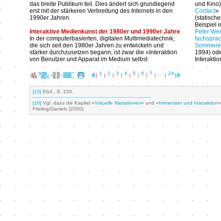
das breite Publikum teil. Dies ändert sich grundlegend
und Kino)
erst mit der stärkeren Verbreitung des Internets in den
Contact
«
1990er Jahren.
(statisch
Beispiel 
Interaktive Medienkunst der 1980er und 1990er Jahre
Peter Wei
In der computerbasierten, digitalen Multimediatechnik,
fachsprac
die sich seit den 1980er Jahren zu entwickeln und
Sommerer
stärker durchzusetzen begann, ist zwar die »Interaktion
1994) od
von Benutzer und Apparat im Medium selbst
Interaktio
1
2
3
4
5
6
7
…
24
[15]
Ebd., S. 150.
[16]
Vgl. dazu die Kapitel »
Virtuelle Narrationen
« und »
Immersion und Interaktion
«
Frieling/Daniels (2000).