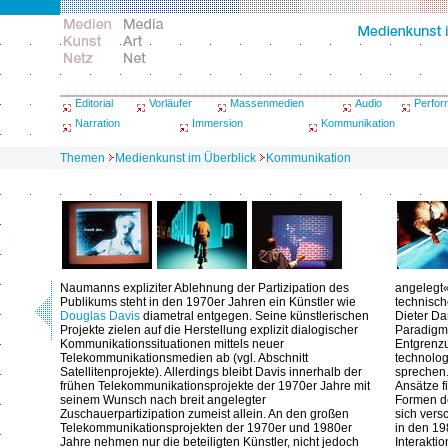
Editorial
Vorläufer
Massenmedien
Audio
Perfo
Narration
Immersion
Kommunikation
Themen
Medienkunst im Überblick
Kommunikation
Naumanns expliziter Ablehnung der Partizipation des
angelegt
Publikums steht in den 1970er Jahren ein Künstler wie
technisch
Douglas Davis
diametral entgegen. Seine künstlerischen
Dieter Da
Projekte zielen auf die Herstellung explizit dialogischer
Paradigm
Kommunikationssituationen mittels neuer
Entgrenz
Telekommunikationsmedien ab (vgl. Abschnitt
technolog
Satellitenprojekte). Allerdings bleibt Davis innerhalb der
sprechen.
frühen Telekommunikationsprojekte der 1970er Jahre mit
Ansätze f
seinem Wunsch nach breit angelegter
Formen de
Zuschauerpartizipation zumeist allein. An den großen
sich vers
Telekommunikationsprojekten der 1970er und 1980er
in den 1
Jahre nehmen nur die beteiligten Künstler, nicht jedoch
Interakti