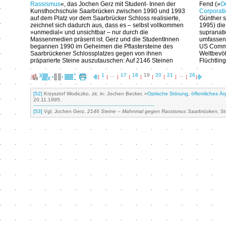
Rassismus
«, das Jochen Gerz mit Student- Innen der
Fend (»
O
Kunsthochschule Saarbrücken zwischen 1990 und 1993
Corporat
auf dem Platz vor dem Saarbrücker Schloss realisierte,
Günther s
zeichnet sich dadurch aus, dass es – selbst vollkommen
1995) die
»unmedial« und unsichtbar – nur durch die
supranati
Massenmedien präsent ist. Gerz und die StudentInnen
umfassen
begannen 1990 im Geheimen die Pflastersteine des
US Commit
Saarbrückener Schlossplatzes gegen von ihnen
Weltbevöl
präparierte Steine auszutauschen: Auf 2146 Steinen
Flüchtling
1
…
17
18
19
20
21
…
26
[52]
Krzysztof Wodiczko, zit. in: Jochen Becker, »
Optische Störung, öffentliches Är
20.11.1995.
[53]
Vgl. Jochen Gerz,
2146 Steine – Mahnmal gegen Rassismus Saarbrücken
, S