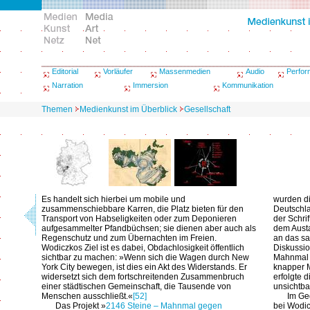
Editorial
Vorläufer
Massenmedien
Audio
Perfo
Narration
Immersion
Kommunikation
Themen
Medienkunst im Überblick
Gesellschaft
Es handelt sich hierbei um mobile und
wurden di
zusammenschiebbare Karren, die Platz bieten für den
Deutschla
Transport von Habseligkeiten oder zum Deponieren
der Schri
aufgesammelter Pfandbüchsen; sie dienen aber auch als
dem Austa
Regenschutz und zum Übernachten im Freien.
an das sa
Wodiczkos Ziel ist es dabei, Obdachlosigkeit öffentlich
Diskussio
sichtbar zu machen: »Wenn sich die Wagen durch New
Mahnmal 
York City bewegen, ist dies ein Akt des Widerstands. Er
knapper 
widersetzt sich dem fortschreitenden Zusammenbruch
erfolgte 
einer städtischen Gemeinschaft, die Tausende von
unsichtb
Menschen ausschließt.«
[52]
Im Ge
Das Projekt »
2146 Steine – Mahnmal gegen
bei Wodi