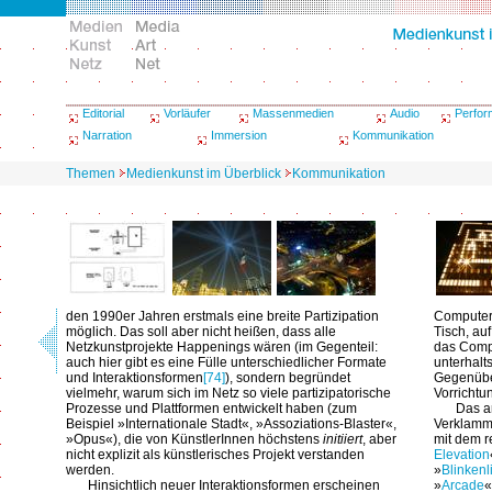
Editorial
Vorläufer
Massenmedien
Audio
Perfo
Narration
Immersion
Kommunikation
Themen
Medienkunst im Überblick
Kommunikation
den 1990er Jahren erstmals eine breite Partizipation
Computer
möglich. Das soll aber nicht heißen, dass alle
Tisch, auf
Netzkunstprojekte Happenings wären (im Gegenteil:
das Comp
auch hier gibt es eine Fülle unterschiedlicher Formate
unterhal
und Interaktionsformen
[74]
), sondern begründet
Gegenüber
vielmehr, warum sich im Netz so viele partizipatorische
Vorrichtu
Prozesse und Plattformen entwickelt haben (zum
Das a
Beispiel »Internationale Stadt«, »Assoziations-Blaster«,
Verklamme
»Opus«), die von KünstlerInnen höchstens
initiiert
, aber
mit dem r
nicht explizit als künstlerisches Projekt verstanden
Elevation
werden.
»
Blinkenl
Hinsichtlich neuer Interaktionsformen erscheinen
»
Arcade
«