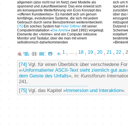
allgemein (also nicht nur im Netz) zwei Modelle als
sich um h
spannend und zukunftsweisend. Das eine erweist sich
speziell 
als konsequente Weiterführung von Ecos Konzept des
zurückbin
»offenen Kunstwerkes«: Es handelt sich um genuin
über das I
lernfähige, evolutionäre Systeme, die sich mit jedem
einzugrei
Gebrauch durch seine BenutzerInnen weiterentwickeln.
mitzugest
[75]
Ein solches System hat
Peter Dittmer
mit seiner
Dutzend i
Computerinstallation »
Die Amme
« (seit 1992) vorgelegt.
Scheinwer
Elemente der »Amme« sind ein Computer inklusive
installie
Monitor und Tastatur, über die man mit einem
bestimmte
selbstironisch daherkommenden
»Blinkenl
1
…
18
19
20
21
22
2
[74]
Vgl. für einen Überblick über verschiedene Fo
»
›Unformatierter ASCII-Text sieht ziemlich gut aus
dem Geiste des Unfalls
«, in:
Kunstforum Internatio
241.
[75]
Vgl. das Kapitel »
Immersion und Interaktion
«.