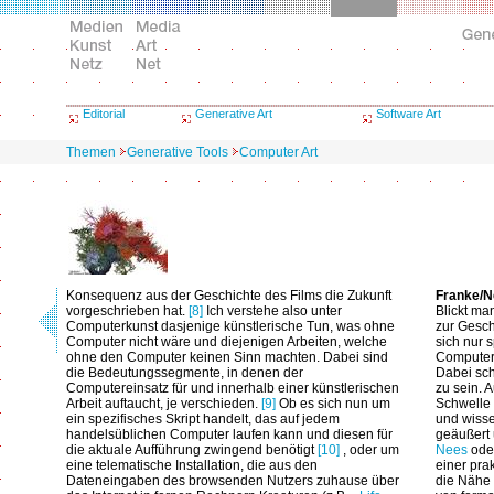
Editorial
Generative Art
Software Art
Themen
Generative Tools
Computer Art
Konsequenz aus der Geschichte des Films die Zukunft
Franke/N
vorgeschrieben hat.
[8]
Ich verstehe also unter
Blickt ma
Computerkunst dasjenige künstlerische Tun, was ohne
zur Gesch
Computer nicht wäre und diejenigen Arbeiten, welche
sich nur 
ohne den Computer keinen Sinn machten. Dabei sind
Computer
die Bedeutungssegmente, in denen der
Dabei sch
Computereinsatz für und innerhalb einer künstlerischen
zu sein. 
Arbeit auftaucht, je verschieden.
[9]
Ob es sich nun um
Schwelle 
ein spezifisches Skript handelt, das auf jedem
und wisse
handelsüblichen Computer laufen kann und diesen für
geäußert 
die aktuale Aufführung zwingend benötigt
[10]
, oder um
Nees
ode
eine telematische Installation, die aus den
einer pra
Dateneingaben des browsenden Nutzers zuhause über
die Nähe