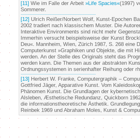
[11]
Wie im Falle der Arbeit
»Life Spacies«
(1997) v
Sommerer.
[12]
Ulrich Reißer/Norbert Wolf, Kunst-Epochen Band
2002 tradiert nach klassischem Muster. Die Autore
Interaktive Environments sind nicht mehr Gegenst
Immerhin versucht beispielsweise der Kunst Brock
Deu«. Mannheim, Wien, Zürich 1987, S. 268 eine D
Computerkunst »Graphiken und Objekte, die mit Hi
werden. An der Stelle des Originals steht das Pro
werden kann. Die Themen aus der abstrakten Kunst
Ordnungssystemen in serienhafter Reihung oder rh
[13]
Herbert W. Franke, Computergraphik – Comput
Gottfried Jäger, Apparative Kunst. Vom Kaleidosko
Phänomen Kunst. Die Grundlagen der kybernetische
Alsleben, Æsthetische Redundanz, Quickborn 1962
die informationstheoretische Ästhetik. Grundlegun
Reinbek 1969 und Abraham Moles, Kunst & Comput