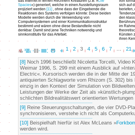
das Internet in fernen Rechnern Kreaturen (z.B. »
Life
von forma
Spacies
«) generiert, welche in einen Ausstellungsraum
sich auf 
projiziert werden
[11]
, ohne dass der Eingebende die
beriefen,
Reaktionen des Systems verfolgen könnte: Diese beiden
Tendenzen
Modelle werden durch die Verwendung von
den klass
Computersystemen und einer Kommunikationsstruktur
Berührun
bestimmt und wären ohne diese Bestandteile nicht
im Rahme
denkbar. Damit sind jene Techniken notwendig und
theoretis
sinnkonstitutiv für das Artefakt.
Künsten z
ihren Ke
1
2
3
4
5
6
7
…
21
[8]
Noch 1996 beschließt Nicoletta Torcelli, Video K
Weimar 1996, S. 299 mit einem Ausblick auf »Inte
Electric«. Kursorisch werden die in der Mitte der 1
antiquierten Schlagworte vom Rhizom (S. 302) bis D
einzig in den Kontext der Simulation von Bildwelten 
Leistungen der Werke der Zeit als »künstlich-plum
schlichten Bildrealitätswert orientierten Wertunge
[9]
Reine Steuerungsschaltungen, die vier DVD-Play
synchronisieren, verstehe ich nicht als Computerk
[10]
Beispielhaft hierfür ist Alex McLeans »
Forkbo
werden wird.